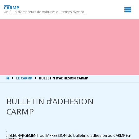
CARMP
Un Club d'amateurs de voitures du temps d'avant..
LA
LE CARMP
BULLETIN D’ADHESION CARMP
MAISON
BULLETIN d’ADHESION
CARMP
.
.TELECHARGEMENT ou IMPRESSION du bulletin d’adhésion au CARMP (ci-
dessous)