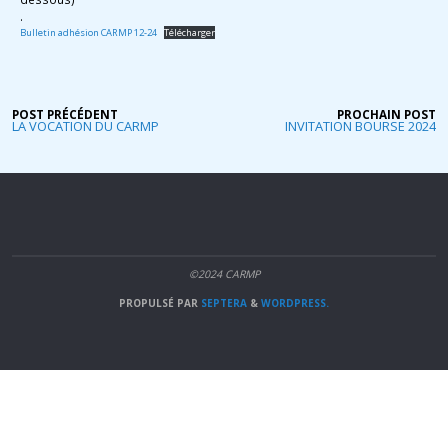
.
Bulletin adhésion CARMP 12-24
Télécharger
POST PRÉCÉDENT
PROCHAIN POST
LA VOCATION DU CARMP
INVITATION BOURSE 2024
©2024 CARMP
PROPULSÉ PAR
SEPTERA
&
WORDPRESS.