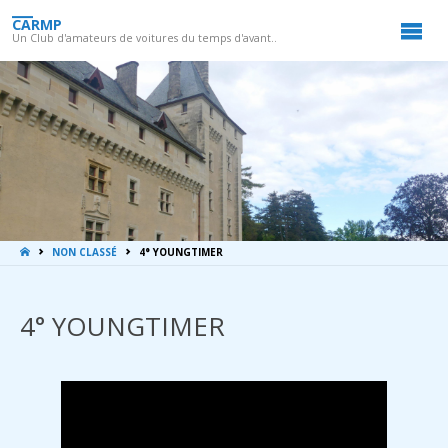
CARMP
Un Club d'amateurs de voitures du temps d'avant..
LA
NON CLASSÉ
4° YOUNGTIMER
MAISON
4° YOUNGTIMER