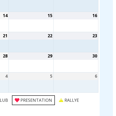
août
août
août
2026
2026
2026
14
15
16
14
15
16
août
août
août
2026
2026
2026
21
22
23
21
22
23
août
août
août
2026
2026
2026
28
29
30
28
29
30
août
août
août
2026
2026
2026
4
5
6
4
5
6
septembre
septembre
septemb
2026
2026
2026
CLUB
PRESENTATION
RALLYE