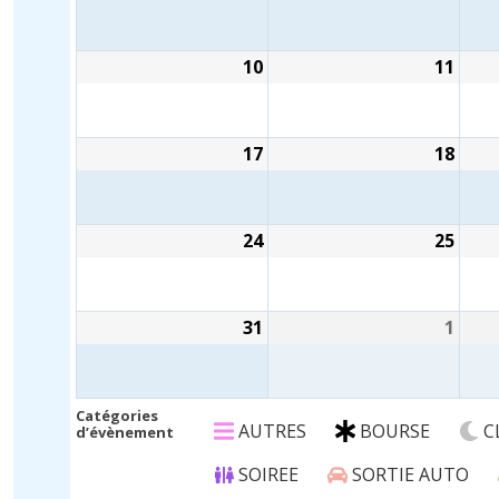
août
août
2026
2026
10
11
10
11
août
août
2026
2026
17
18
17
18
août
août
2026
2026
24
25
24
25
août
août
2026
2026
31
1
31
1
août
sept
2026
2026
Catégories
AUTRES
BOURSE
C
d’évènement
SOIREE
SORTIE AUTO