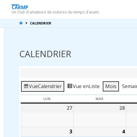
CARMP
Un Club d'amateurs de voitures du temps d'avant..
LA
CALENDRIER
MAISON
CALENDRIER
Vue
Calendrier
Vue en
Liste
Mois
Semai
LUNDI
MARDI
LUN
MAR
27
28
27
28
juillet
juill
2026
2026
3
4
3
4